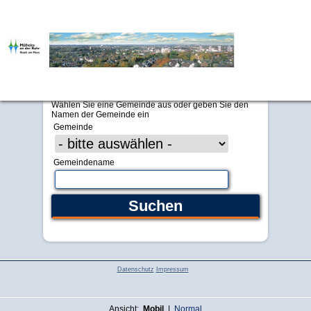
alle Meldebehörden
Gemeinden
Wählen Sie eine Gemeinde aus oder geben Sie den
Namen der Gemeinde ein
Gemeinde
Gemeindename
Datenschutz
Impressum
Ansicht:
Mobil
|
Normal